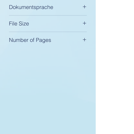
Word-Document (.doc)
Dokumentsprache
Englisch
File Size
349 KB
Number of Pages
44