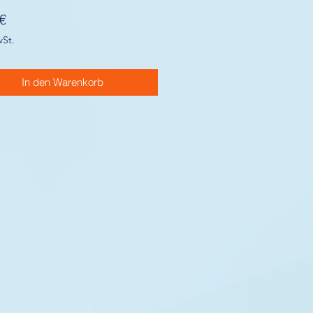
Preis
€
wSt.
In den Warenkorb